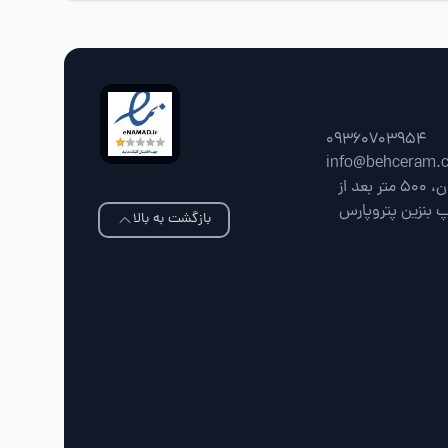
09360703954
info@behceram.
فارس، شیراز، جاده شیراز سپیدان، 500 متر بعد از
پ بنزین پتروپارس
بازگشت به بالا