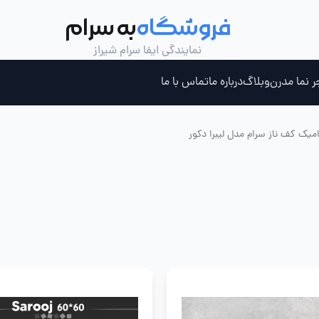
فروشگاه
به سرام
نمایندگی ایفا سرام شیراز
ر نما مدرن
وبلاگ
درباره ما
تماس با ما
میک کف ناز سرام مدل لیبرا دکور
ری ، جکوزی و سونای بخار
چسب کاشی خمیری