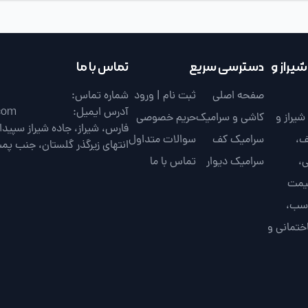
یراز و
دسترسی سریع
تماس با ما
صفحه اصلی
ثبت نام | ورود
شماره تماس:
آدرس ایمیل:
com
یراز و
کاشی و سرامیک
حریم خصوصی
ف،
سرامیک کف
سوالات متداول
انتهای زیرگذر گلستان، جنب پم
،
سرامیک دیوار
تماس با ما
قیمت
اسب،
ختمانی و