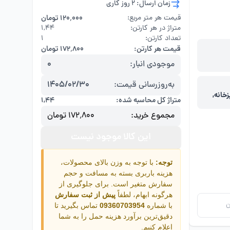
زمان ارسال: 2 روز کاری
قیمت هر متر مربع:
۱۲۰٬۰۰۰ تومان
متراژ در هر کارتن:
۱,۴۴
تعداد کارتن:
1
قیمت هر کارتن:
۱۷۲٬۸۰۰ تومان
موجودی انبار:
0
به‌روزرسانی قیمت:
1405/02/30
خانه,
متراژ کل محاسبه شده:
۱,۴۴
مجموع خرید:
۱۷۲٬۸۰۰ تومان
این کالا موجود نیست
توجه:
با توجه به وزن بالای محصولات،
هزینه باربری بسته به مسافت و حجم
سفارش متغیر است. برای جلوگیری از
هرگونه ابهام، لطفاً
پیش از ثبت سفارش
ن
با شماره
09360703954
تماس بگیرید تا
دقیق‌ترین برآورد هزینه حمل را به شما
اعلام کنیم.