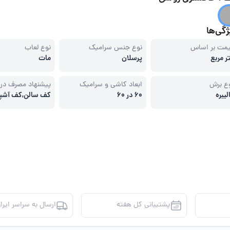
گی‌ها
مت بر اساس
نوع جنس سرامیک
نوع لعاب
ر مربع
پرسلان
مات
ع برش
ابعاد کاشی و سرامیک
پیشنهاد مصرف در
لیبره
60 در 60
کف سالن,کف آشپز
مکان های تجاری
پشتیبانی کل هفته
ارسال به سراسر ایرا