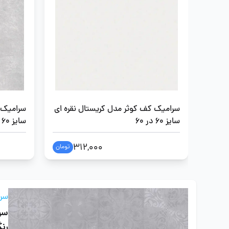
سرامیک کف کوثر مدل کریستال نقره ای
سرامیک 
سایز 60 در 60
سایز 60 در 60
312,000
تومان
سرا
سرا
رن