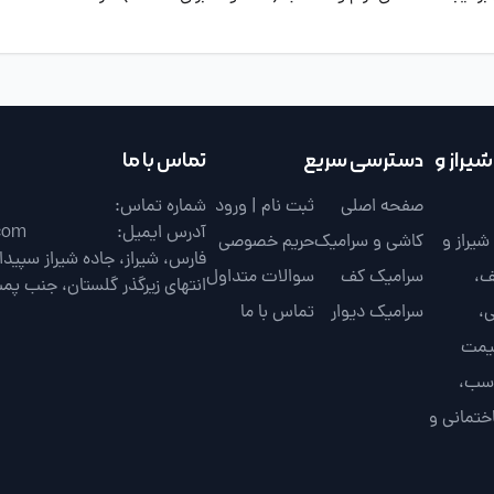
یراز و
دسترسی سریع
تماس با ما
صفحه اصلی
ثبت نام | ورود
شماره تماس:
آدرس ایمیل:
com
یراز و
کاشی و سرامیک
حریم خصوصی
ف،
سرامیک کف
سوالات متداول
انتهای زیرگذر گلستان، جنب پم
،
سرامیک دیوار
تماس با ما
قیمت
اسب،
ختمانی و