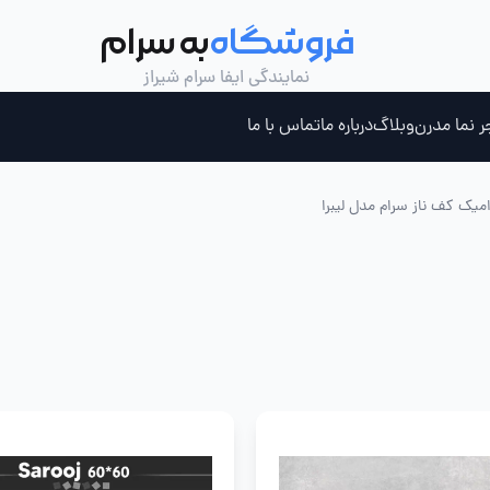
فروشگاه
به سرام
نمایندگی ایفا سرام شیراز
ر نما مدرن
وبلاگ
درباره ما
تماس با ما
میک کف ناز سرام مدل لیبرا
ری ، جکوزی و سونای بخار
چسب کاشی خمیری