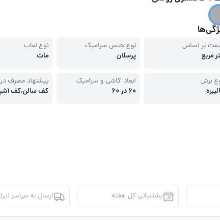
گی‌ها
مت بر اساس
نوع جنس سرامیک
نوع لعاب
ر مربع
پرسلان
مات
ع برش
ابعاد کاشی و سرامیک
پیشنهاد مصرف در
لیبره
60 در 60
کف سالن,کف آشپز
مکان های تجاری
پشتیبانی کل هفته
ارسال به سراسر ایرا