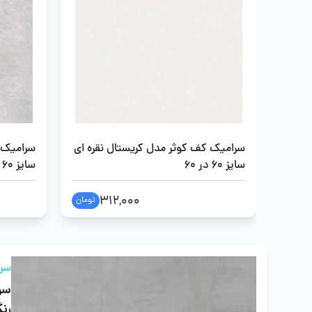
سرامیک کف کوثر مدل کریستال نقره ای
سرامیک 
سایز 60 در 60
سایز 60 در 60
312,000
تومان
سرا
سرا
رن