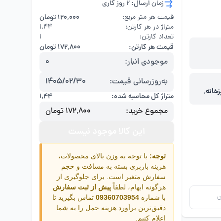
زمان ارسال: 2 روز کاری
قیمت هر متر مربع:
۱۲۰٬۰۰۰ تومان
متراژ در هر کارتن:
۱,۴۴
تعداد کارتن:
1
قیمت هر کارتن:
۱۷۲٬۸۰۰ تومان
موجودی انبار:
0
به‌روزرسانی قیمت:
1405/02/30
خانه,
متراژ کل محاسبه شده:
۱,۴۴
مجموع خرید:
۱۷۲٬۸۰۰ تومان
این کالا موجود نیست
توجه:
با توجه به وزن بالای محصولات،
هزینه باربری بسته به مسافت و حجم
سفارش متغیر است. برای جلوگیری از
هرگونه ابهام، لطفاً
پیش از ثبت سفارش
ن
با شماره
09360703954
تماس بگیرید تا
دقیق‌ترین برآورد هزینه حمل را به شما
اعلام کنیم.