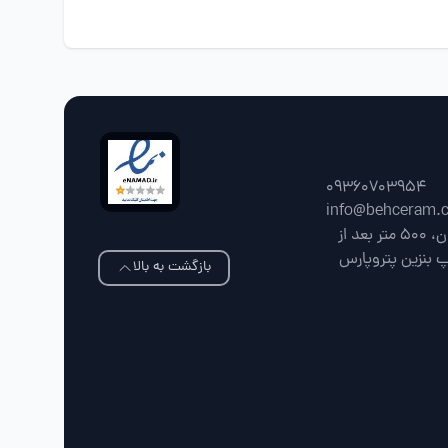
09360703954
info@behceram.
فارس، شیراز، جاده شیراز سپیدان، 500 متر بعد از
پ بنزین پتروپارس
بازگشت به بالا