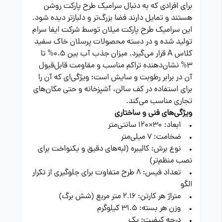
برای افرادی که به دنبال سرامیک طرح پارکت روشن
هستند و تمایل دارند فضا بزرگ‌تر و دلبازتر دیده شود.
این سرامیک طرح پارکت میلان توسط شرکت ایفا سرام
تولید شده و در دسته محصولات پرسلان خاک سفید
کلاس A قرار می‌گیرد. میزان جذب آب بین 0.5% تا
3% نشان‌دهنده تراکم مناسب و مقاومت قابل‌قبول
آن در برابر رطوبت و سایش است؛ ویژگی‌ای که آن را
برای استفاده در کف سالن، آشپزخانه و حتی مکان‌های
تجاری مناسب می‌کند.
ویژگی‌های فنی و ساختاری
• ابعاد: 30×120 سانتی‌متر
• ضخامت: 7 میلی‌متر
• نوع برش: کالیبره (لبه‌های دقیق و یکنواخت برای
نصب منظم‌تر)
• تعداد فیس: 8 طرح متفاوت برای جلوگیری از تکرار
الگو
• متراژ هر کارتن: 2.16 متر مربع (شش برگ)
• وزن هر بسته: 31.5 کیلوگرم
• درجه کیفیت: یک