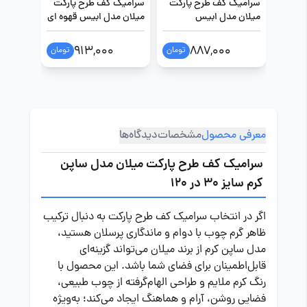
سرامیک کف طرح پارکت
سرامیک کف طرح پارکت
سرامیک
میلان مدل ابیس
میلان مدل ابیس قهوه ای
میلان م
خاکستری تیره سایز 30 در
سایز 30 در 120
سایز 30 در 120
120
913,000
887,000
تومان
تومان
معرفی محصول
مشخصات
دیدگاه‌ها
سرامیک کف طرح پارکت میلان مدل ساپن
کرم سایز 30 در 120
اگر در انتخاب سرامیک کف طرح پارکت به دنبال ترکیب
ظاهر گرم چوب با دوام و ماندگاری پرسلان هستید،
مدل ساپن کرم از برند میلان می‌تواند گزینه‌ای
قابل‌اطمینان برای فضای شما باشد. این محصول با
رنگ کرم ملایم و طراحی الهام‌گرفته از چوب طبیعی،
فضایی روشن، آرام و هماهنگ ایجاد می‌کند؛ به‌ویژه