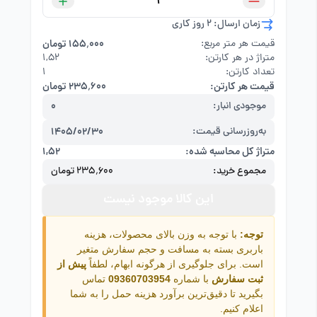
زمان ارسال: 2 روز کاری
قیمت هر متر مربع:
۱۵۵٬۰۰۰ تومان
متراژ در هر کارتن:
۱,۵۲
تعداد کارتن:
1
قیمت هر کارتن:
۲۳۵٬۶۰۰ تومان
موجودی انبار:
0
به‌روزرسانی قیمت:
1405/02/30
متراژ کل محاسبه شده:
۱,۵۲
مجموع خرید:
۲۳۵٬۶۰۰ تومان
این کالا موجود نیست
توجه:
با توجه به وزن بالای محصولات، هزینه
باربری بسته به مسافت و حجم سفارش متغیر
است. برای جلوگیری از هرگونه ابهام، لطفاً
پیش از
ثبت سفارش
با شماره
09360703954
تماس
بگیرید تا دقیق‌ترین برآورد هزینه حمل را به شما
اعلام کنیم.