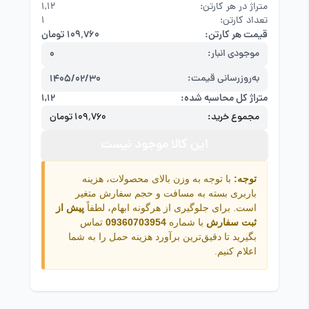
متراژ در هر کارتن:
۱,۱۲
تعداد کارتن:
1
قیمت هر کارتن:
۱۰۹٬۷۶۰ تومان
موجودی انبار:
0
به‌روزرسانی قیمت:
1405/02/30
متراژ کل محاسبه شده:
۱,۱۲
مجموع خرید:
۱۰۹٬۷۶۰ تومان
این کالا موجود نیست
توجه:
با توجه به وزن بالای محصولات، هزینه
باربری بسته به مسافت و حجم سفارش متغیر
است. برای جلوگیری از هرگونه ابهام، لطفاً
پیش از
ثبت سفارش
با شماره
09360703954
تماس
بگیرید تا دقیق‌ترین برآورد هزینه حمل را به شما
اعلام کنیم.