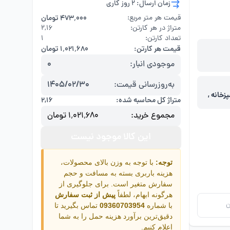
زمان ارسال: 2 روز کاری
قیمت هر متر مربع:
۴۷۳٬۰۰۰ تومان
متراژ در هر کارتن:
۲,۱۶
تعداد کارتن:
1
قیمت هر کارتن:
۱٬۰۲۱٬۶۸۰ تومان
موجودی انبار:
0
به‌روزرسانی قیمت:
1405/02/30
زخانه ,
متراژ کل محاسبه شده:
۲,۱۶
مجموع خرید:
۱٬۰۲۱٬۶۸۰ تومان
این کالا موجود نیست
توجه:
با توجه به وزن بالای محصولات،
هزینه باربری بسته به مسافت و حجم
سفارش متغیر است. برای جلوگیری از
هرگونه ابهام، لطفاً
پیش از ثبت سفارش
ن
با شماره
09360703954
تماس بگیرید تا
دقیق‌ترین برآورد هزینه حمل را به شما
اعلام کنیم.