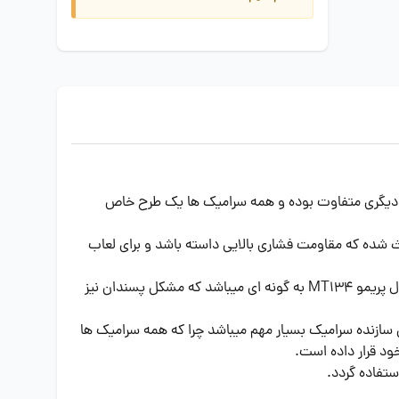
صورت که طرح های هر سرامیک با دیگری متفاوت بوده و همه سرامیک ها یک طرح خاص
 این سرامیک کف باعث شده که مقاومت فشاری بالایی داسته باشد و برای لعاب
خرید سرامیک کف همیشه با دشواری زیادی همراه بوده و در طراحی منزل یا سالن بسیار مهم میباشد ولی طراح سرامیک کف ایفا سرام مدل پریمو MT134 به گونه ای میباشد که مشکل پسندان نیز
همچنین سازنده سرامیک بسیار مهم میباشد چرا که همه سرامیک ها
ود قرار داده است.