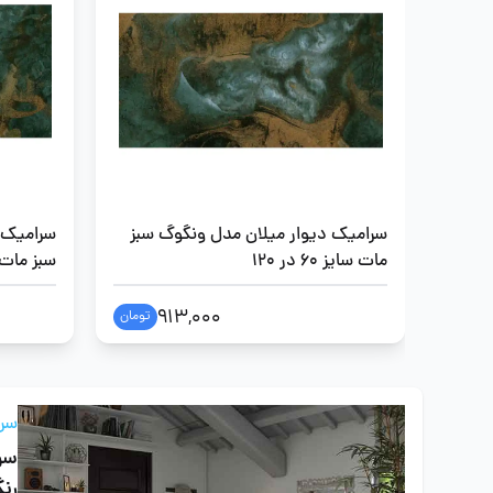
سرامیک دیوار میلان مدل ونگوگ سبز
سرامیک 
مات سایز 60 در 120
سبز مات سایز 
913,000
تومان
سرا
سرا
رن