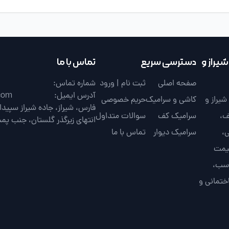
یراز و
دسترسی سریع
تماس با ما
صفحه اصلی
ثبت نام | ورود
شماره تماس:
آدرس ایمیل:
com
یراز و
کاشی و سرامیک
حریم خصوصی
ف،
سرامیک کف
سوالات متداول
انتهای زیرگذر گلستان، جنب پم
،
سرامیک دیوار
تماس با ما
قیمت
اسب،
ختمانی و