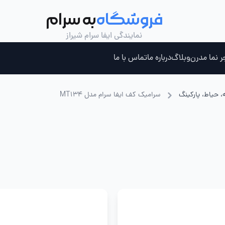
فروشگاه
به سرام
نمایندگی ایفا سرام شیراز
ر نما مدرن
وبلاگ
درباره ما
تماس با ما
، حیاط، پارکینگ
سرامیک کف ایفا سرام مدل MT134
ری ، جکوزی و سونای بخار
چسب کاشی خمیری