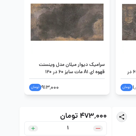
سرامیک دیوار میلان مدل وینسنت
سرامیک
وینسنت قهوه ای A1 مات سایز 60 در
قهوه ای A1 مات سایز 60 در 120
فورمچ سایز 0
913,000
1
تومان
تومان
۴۷۳٬۰۰۰ تومان