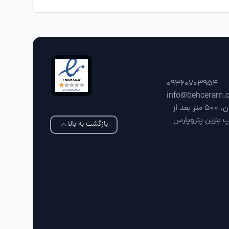
09360703954
info@behceram.
فارس، شیراز، جاده شیراز سپیدان، 500 متر بعد از
پ بنزین پتروپارس
بازگشت به بالا