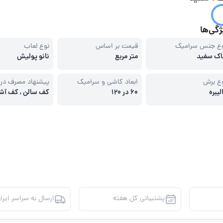
گی‌ها
ع جنس سرامیک
قیمت بر اساس
نوع لعاب
ک سفید
متر مربع
نانو پولیش
ع برش
ابعاد کاشی و سرامیک
پیشنهاد مصرف در
لیبره
60 در 120
کف سالن , کف آشپ
مکان های تجاری
پشتیبانی کل هفته
ارسال به سراسر ایرا