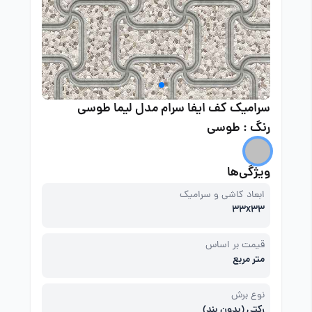
سرامیک کف ایفا سرام مدل لیما طوسی
رنگ : طوسی
ویژگی‌ها
ابعاد کاشی و سرامیک
33x33
قیمت بر اساس
متر مربع
نوع برش
رکتی (بدون بند)