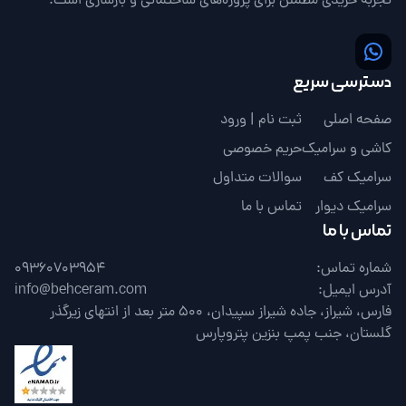
تجربه خریدی مطمئن برای پروژه‌های ساختمانی و بازسازی است.
دسترسی سریع
صفحه اصلی
ثبت نام | ورود
کاشی و سرامیک
حریم خصوصی
سرامیک کف
سوالات متداول
سرامیک دیوار
تماس با ما
تماس با ما
شماره تماس:
09360703954
آدرس ایمیل:
info@behceram.com
فارس، شیراز، جاده شیراز سپیدان، 500 متر بعد از انتهای زیرگذر
گلستان، جنب پمپ بنزین پتروپارس