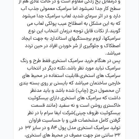
و درمقابل یخ زدگی مقاوم است و در حالت عادی هم از
سطح کار جدا نمیشود اما سرامیک معمولی جذب آب
دارد و در اثر سرمای شدید لعاب سرامیک جدا میشود
که به این مشکل به اصطلاح عیب پولکی لعاب می
گویند.از نکات قابل توجه درزمان انتخاب این نوع
سرامیک­ها، لزوم برجستگی­های استاندارد به جهت ایجاد
اصطکاک و جلوگیری از سُر خوردن افراد در حین تردد
می­باشد.
پس در هنگام خرید سرامیک استخری فقط طرح و رنگ
سرامیک نباید مورد نظر باشد.نکته دیگر در انتخاب
سرامیک های استخری،قابلیت استفاده در محیط های
خارجی ساختمان می­باشد که بایستی بر روی بسته بندی
آن محصول درج (چاپ) شده باشد و باید مدنظر
داشت که سرامیک های استخری دارای بیسکوئیت
خاکستری روشن است و نه سفید (مانند قسمت
بیسکوئیت ظروف چینی)شرکت ایفا سرام با در نظر
گرفتن کامل مشخصات فنی و با حساسیت فراوان
تولید سرامیک استخری مدل پول A4 و در سایز 32 در
32 سانتی متر جهت مصرف در محیط های استخری،