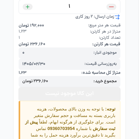
زمان ارسال: 2 روز کاری
قیمت هر متر مربع:
۱۹۲٬۰۰۰ تومان
متراژ در هر کارتن:
۱,۲۳
تعداد کارتن:
1
قیمت هر کارتن:
۲۳۶٬۱۶۰ تومان
موجودی انبار:
0
به‌روزرسانی قیمت:
1405/02/30
متراژ کل محاسبه شده:
۱,۲۳
مجموع خرید:
۲۳۶٬۱۶۰ تومان
این کالا موجود نیست
توجه:
با توجه به وزن بالای محصولات، هزینه
باربری بسته به مسافت و حجم سفارش متغیر
است. برای جلوگیری از هرگونه ابهام، لطفاً
پیش از
ثبت سفارش
با شماره
09360703954
تماس
بگیرید تا دقیق‌ترین برآورد هزینه حمل را به شما