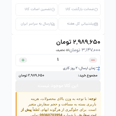
ضمانت بازگشت کالا
تضمین اصالت کالا
پشتیبانی کل هفته
ارسال به سراسر ایران
۲٬۹۸۹٬۶۵۰ تومان
3,147,000 تومان
5٪ تخفیف
زمان ارسال: 2 روز کاری
مجموع خرید:
۲٬۹۸۹٬۶۵۰ تومان
این کالا موجود نیست
توجه:
با توجه به وزن بالای محصولات، هزینه
باربری بسته به مسافت و حجم سفارش متغیر
است. برای جلوگیری از هرگونه ابهام، لطفاً
پیش از
ثبت سفارش
با شماره
09360703954
تماس