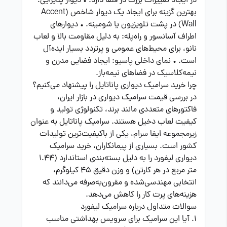
در ایجاد تغییرات بزرگ در فضا دارد: • دیوار پذیرایی:
بهترین گزینه برای ایجاد یک دیوار شاخص (Accent
Wall) در پشت تلویزیون یا شومینه. • دیوارهای
اطراف آسانسور و راه‌پله: به دلیل مقاومت بالا و لعاب
نانو، برای محیط‌های عمومی و پرتردد بسیار ایده‌آل
است. • نمای داخلی پاسیو: ایجاد فضایی مدرن و
نیمه‌کلاسیک در فضاهای نیمه‌باز.
چرا خرید سرامیک دیواری پاناتایل را پیشنهاد می‌کنیم؟
در بررسی قیمت سرامیک دیواری در بازار ایران،
فاکتورهای متعددی مانند برند، تکنولوژی تولید و
کیفیت لعاب دخیل هستند. سرامیک پاناتایل به عنوان
زیرمجموعه ایفا سرام، یکی از باکیفیت‌ترین تولیدات
کشور است. بسیاری از پیمانکاران، خرید سرامیک
دیواری لیفورد را به دلیل بسته‌بندی استاندارد (1.44
متر مربع در هر کارتن) و وزن دقیق 45 کیلوگرم،
انتخابی مهندسی‌شده و مقرون‌به‌صرفه می‌دانند که
هزینه‌های پرت کار را کاهش می‌دهد.
سوالات متداول درباره سرامیک لیفورد
1. آیا این سرامیک برای سرویس بهداشتی مناسب