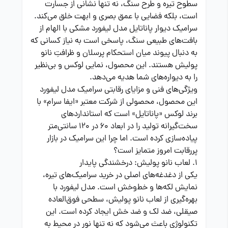
سطوح تیره و طرح سنگ، نه تنها نشانی از جسارت
است، بلکه فضایی با عمق بصری و ابهت خلق می‌کند.
سرامیک دیوار پاناتایل مدل لیفورد مشکی با الهام از
بافت‌های طبیعی سنگ، پاسخی است به نیاز کسانی که
به دنبال پیوند میان استحکام پرسلان و ظرافتِ نانو
پولیش هستند. این محصول، نمایی لوکس و بی‌نظیر
را به دیواره‌های شما هدیه می‌دهد.
ویژگی‌های فنی و مزایای رقابتی سرامیک مدل لیفورد
این محصول، محصولی از شرکت معتبر «ایفا سرام» با
برند لوکس «پاناتایل» است که استانداردهای
سخت‌گیرانه تولید را در ابعاد 60 در 120 سانتی‌متر
پیاده‌سازی کرده است. اما چرا این سرامیک در بازار
پررقابت امروز متمایز است؟
1. لعاب نانو پولیش: درخشندگی پایدار
یکی از دغدغه‌های اصلی در خرید سرامیک‌های تیره،
نمایش لکه‌ها و خط‌وخش است. مدل لیفورد با
بهره‌گیری از لعاب نانو پولیش، سطحی فوق‌العاده
صیقلی، ضد لک و ضد خش ایجاد کرده است. این
تکنولوژی باعث می‌شود که نه تنها نور در محیط به