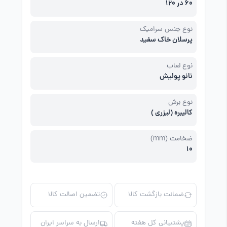
60 در 120
نوع جنس سرامیک
پرسلان خاک سفید
نوع لعاب
نانو پولیش
نوع برش
کالیبره (لیزری )
ضخامت (mm)
10
ضمانت بازگشت کالا
تضمین اصالت کالا
پشتیبانی کل هفته
ارسال به سراسر ایران