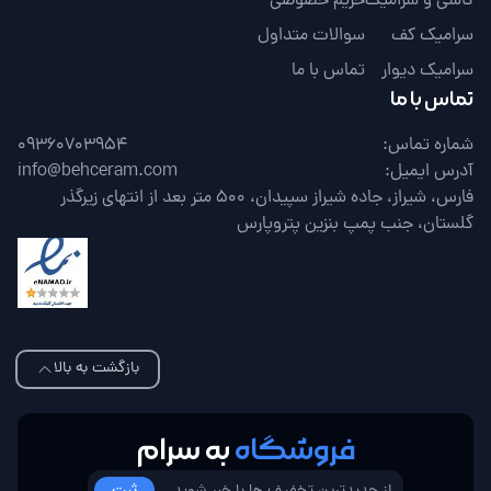
کاشی و سرامیک
حریم خصوصی
سرامیک کف
سوالات متداول
سرامیک دیوار
تماس با ما
تماس با ما
شماره تماس:
09360703954
آدرس ایمیل:
info@behceram.com
فارس، شیراز، جاده شیراز سپیدان، 500 متر بعد از انتهای زیرگذر
گلستان، جنب پمپ بنزین پتروپارس
بازگشت به بالا
فروشگاه
به سرام