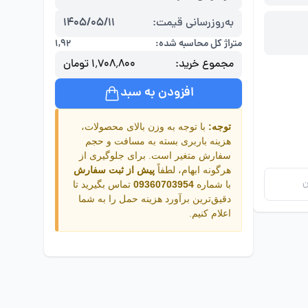
به‌روزرسانی قیمت:
1405/05/11
متراژ کل محاسبه شده:
۱,۹۲
مجموع خرید:
۱٬۷۰۸٬۸۰۰ تومان
افزودن به سبد
توجه:
با توجه به وزن بالای محصولات،
هزینه باربری بسته به مسافت و حجم
سفارش متغیر است. برای جلوگیری از
هرگونه ابهام، لطفاً
پیش از ثبت سفارش
ن
با شماره
09360703954
تماس بگیرید تا
دقیق‌ترین برآورد هزینه حمل را به شما
اعلام کنیم.