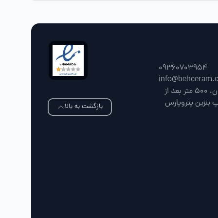
09360703954
info@behceram.
فارس، شیراز، جاده شیراز سپیدان، 500 متر بعد از
پ بنزین پتروپارس
بازگشت به بالا