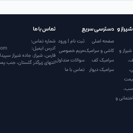
یراز و
دسترسی سریع
تماس با ما
صفحه اصلی
ثبت نام | ورود
شماره تماس:
آدرس ایمیل:
com
یراز و
کاشی و سرامیک
حریم خصوصی
ف،
سرامیک کف
سوالات متداول
انتهای زیرگذر گلستان، جنب پم
،
سرامیک دیوار
تماس با ما
قیمت
اسب،
ختمانی و