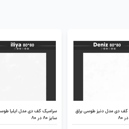
کف دی مدل دنیز طوسی براق
سرامیک کف دی مدل ایلیا طوسی
سایز 80 در 80