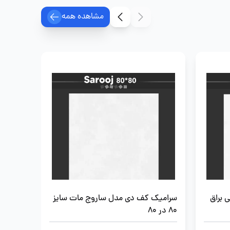
مشاهده همه
 براق
سرامیک کف دی مدل ساروج مات سایز
80 در 80
در 80