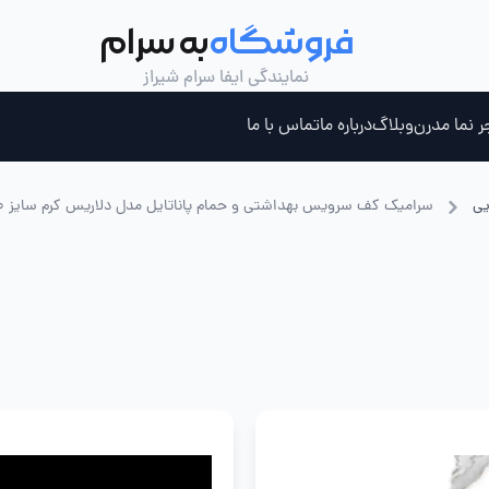
فروشگاه
به سرام
نمایندگی ایفا سرام شیراز
ر نما مدرن
وبلاگ
درباره ما
تماس با ما
یی
سرامیک کف سرویس بهداشتی و حمام پاناتایل مدل دلاریس کرم سایز 40 در 40
ری ، جکوزی و سونای بخار
چسب کاشی خمیری