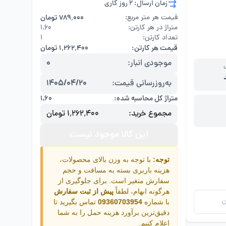
زمان ارسال: 2 روز کاری
قیمت هر متر مربع:
۷۸۹٬۰۰۰ تومان
متراژ در هر کارتن:
۱,۶۰
تعداد کارتن:
1
قیمت هر کارتن:
۱٬۲۶۲٬۴۰۰ تومان
موجودی انبار:
0
به‌روزرسانی قیمت:
1405/04/20
متراژ کل محاسبه شده:
۱,۶۰
مجموع خرید:
۱٬۲۶۲٬۴۰۰ تومان
این کالا موجود نیست
توجه:
با توجه به وزن بالای محصولات،
هزینه باربری بسته به مسافت و حجم
سفارش متغیر است. برای جلوگیری از
هرگونه ابهام، لطفاً
پیش از ثبت سفارش
ن
با شماره
09360703954
تماس بگیرید تا
دقیق‌ترین برآورد هزینه حمل را به شما
اعلام کنیم.