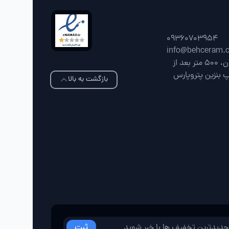
09360703954
info@behceram.
فارس، شیراز، جاده شیراز سپیدان، 500 متر بعد از
پ بنزین پتروپارس
بازگشت به بالا
ثبت