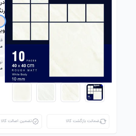
در 0
رنگ
ویژ
قی
مت
نو
ما
ضمانت بازگشت کالا
تضمین اصالت کالا