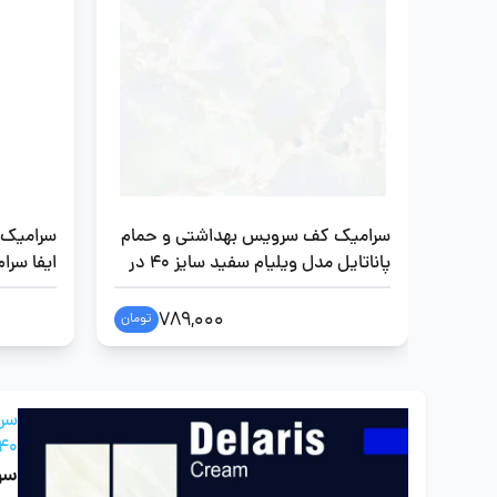
سرامیک کف سرویس بهداشتی و حمام
سرامیک 
پاناتایل مدل ویلیام سفید سایز 40 در
40
در 40
789,000
تومان
40