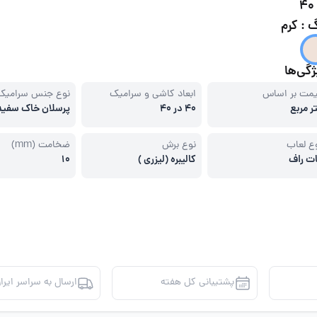
4
 : کرم
گی‌ها
مت بر اساس
ابعاد کاشی و سرامیک
نوع جنس سرامیک
ر مربع
40 در 40
پرسلان خاک سفید
ع لعاب
نوع برش
ضخامت (mm)
ت راف
کالیبره (لیزری )
10
پشتیبانی کل هفته
ارسال به سراسر ایرا