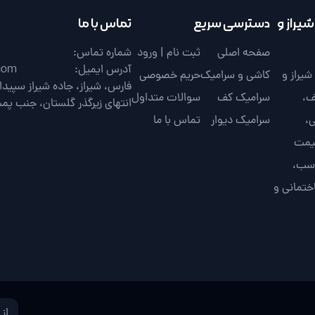
یراز و
دسترسی سریع
تماس با ما
صفحه اصلی
ثبت نام | ورود
شماره تماس:
آدرس ایمیل:
com
یراز و
کاشی و سرامیک
حریم خصوصی
ف،
سرامیک کف
سوالات متداول
انتهای زیرگذر گلستان، جنب پم
،
سرامیک دیوار
تماس با ما
قیمت
اسب،
ختمانی و