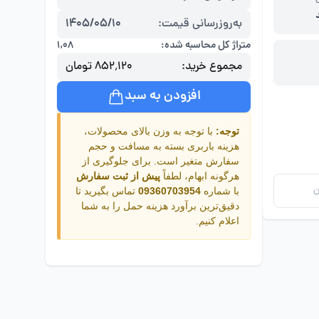
به‌روزرسانی قیمت:
1405/05/10
متراژ کل محاسبه شده:
۱,۰۸
مجموع خرید:
۸۵۲٬۱۲۰ تومان
افزودن به سبد
توجه:
با توجه به وزن بالای محصولات،
هزینه باربری بسته به مسافت و حجم
سفارش متغیر است. برای جلوگیری از
هرگونه ابهام، لطفاً
پیش از ثبت سفارش
ن
با شماره
09360703954
تماس بگیرید تا
دقیق‌ترین برآورد هزینه حمل را به شما
اعلام کنیم.