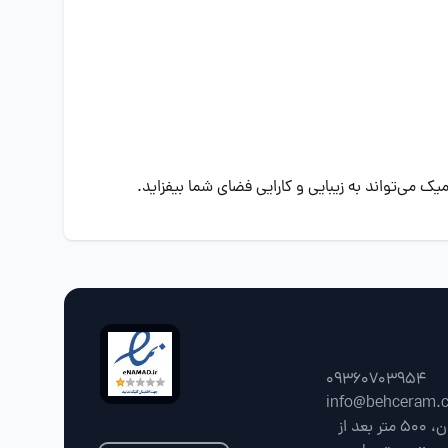
می‌تواند به زیبایی و کارایی فضای شما بیفزاید.
09360703954
info@behceram.
فارس، شیراز، جاده شیراز سپیدان، 500 متر بعد از