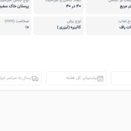
مت بر اساس
ابعاد کاشی و سرامیک
نوع جنس سرامیک
ر مربع
40 در 40
پرسلان خاک سفید
ع لعاب
نوع برش
ضخامت (mm)
ت راف
کالیبره (لیزری )
10
پشتیبانی کل هفته
ارسال به سراسر ایرا