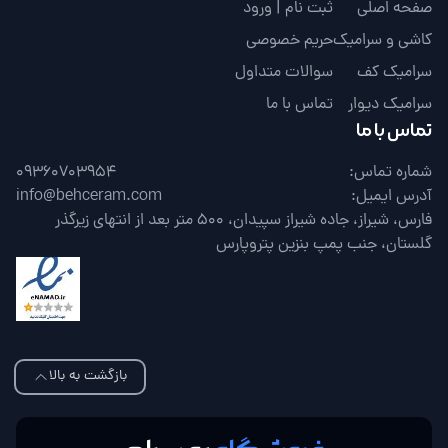
صفحه اصلی
ثبت نام | ورود
کاشی و سرامیک
حریم خصوصی
سرامیک کف
سوالات متداول
سرامیک دیوار
تماس با ما
تماس با ما
شماره تماس:
09360703954
آدرس ایمیل:
info@behceram.com
فارس، شیراز، جاده شیراز سپیدان، 500 متر بعد از انتهای زیرگذر
گلستان، جنب پمپ بنزین پتروپارس
بازگشت به بالا