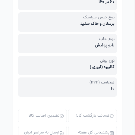
60 در 120
نوع جنس سرامیک
پرسلان و خاک سفید
نوع لعاب
نانو پولیش
نوع برش
کالیبره (لیزری )
ضخامت (mm)
10
ضمانت بازگشت کالا
تضمین اصالت کالا
پشتیبانی کل هفته
ارسال به سراسر ایران