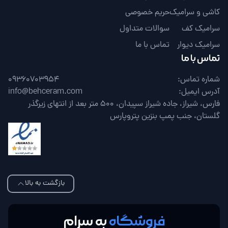
کاشی و سرامیک
حریم خصوصی
سرامیک کف
سوالات متداول
سرامیک دیوار
تماس با ما
تماس با ما
شماره تماس:
09360703954
آدرس ایمیل:
info@behceram.com
فارس، شیراز، جاده شیراز سپیدان، 500 متر بعد از انتهای زیرگذر
گلستان، جنب پمپ بنزین پتروپارس
بازگشت به بالا
فروشگاه
به سرام