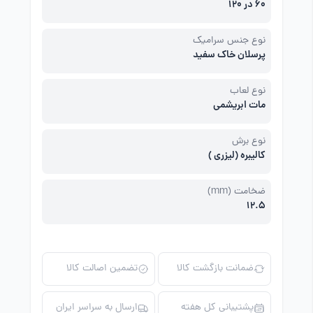
60 در 120
نوع جنس سرامیک
پرسلان خاک سفید
نوع لعاب
مات ابریشمی
نوع برش
کالیبره (لیزری )
ضخامت (mm)
12.5
ضمانت بازگشت کالا
تضمین اصالت کالا
پشتیبانی کل هفته
ارسال به سراسر ایران