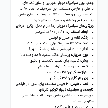
جدیدترین سرامیک دیوار پذیرایی و سایر فضاهای
داخلی و خارجی هستند. این سرامیک با ابعاد 80 در
160 سانتی‌متر و ضخامت 13 میلی‌متر، جلوه‌ای خاص
به محیط می‌بخشد و کیفیتی بی‌نظیر دارد.
ویژگی‌های سرامیک دیوار ایفا سرام مدل توکیو نقره‌ای
• ابعاد استاندارد:
80 در 160 سانتی‌متر
• رنگ:
نقره‌ای مدرن و لوکس
• ضخامت:
13 میلی‌متر برای استحکام بیشتر
• لعاب:
مات ابریشمی، ظاهری شیک و زیبا
• نوع متریال:
پرسلان خاک سفید با مقاومت بالا
• برش:
کالیبره برای نصب یکدست و دقیق
• کیفیت:
درجه یک، تولید ایفا سرام
• متراژ هر کارتن:
1.28 متر مربع
• وزن هر کارتن
: 37 کیلوگرم
• تعداد فیس:
3 فیس مختلف برای تنوع در طراحی
کاربردهای سرامیک دیوار توکیو نقره‌ای
این سرامیک با طراحی خاص خود مناسب فضاهای
متنوعی است:
• دیوار راه‌پله‌ها و پاگردها