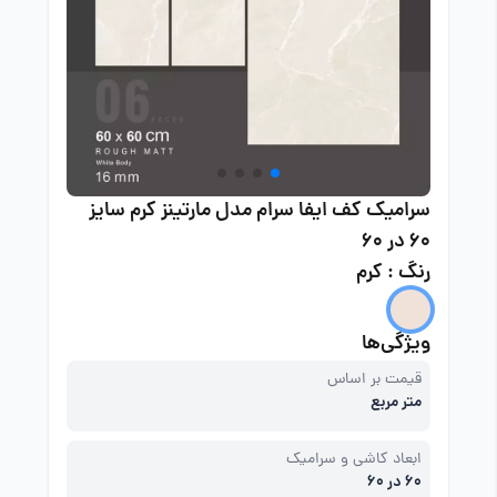
سرامیک کف ایفا سرام مدل مارتینز کرم سایز
60 در 60
رنگ : کرم
ویژگی‌ها
قیمت بر اساس
متر مربع
ابعاد کاشی و سرامیک
60 در 60