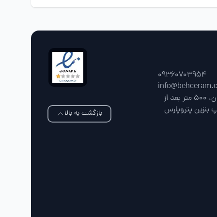
09360703954
info@behceram.
فارس، شیراز، جاده شیراز سپیدان، 500 متر بعد از
پ بنزین پتروپارس
بازگشت به بالا