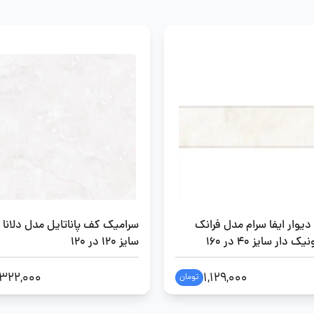
یوار ایفا سرام مدل فرانک
سرامیک کف پاناتایل مدل دلانا
دار سایز 40 در 160
سایز 120 در 120
,322,000
1,129,000
تومان