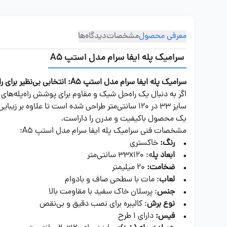
معرفی محصول
مشخصات
دیدگاه‌ها
سرامیک پله ایفا سرام مدل استپ A5
سرامیک پله ایفا سرام مدل استپ A5: انتخابی بی‌نظیر برای راه‌پله‌های مدرن
سایز 33 در 120 سانتی‌متر طراحی شده است تا عل
یک محصول باکیفیت و مدرن را داراست.
مشخصات فنی سرامیک پله ایفا سرام مدل استپ A5:
• رنگ:
خاکستری
• ابعاد پل
ه: 33x120 سانتی‌متر
• ضخامت:
20 میلیمتر
• لعاب
: مات با سطحی صاف و بادوام
• جنس
: پرسلان خاک سفید با مقاومت بالا
• نوع برش
: کالیبره برای نصب دقیق و بی‌نقص
• فیس:
دارای 1 طرح