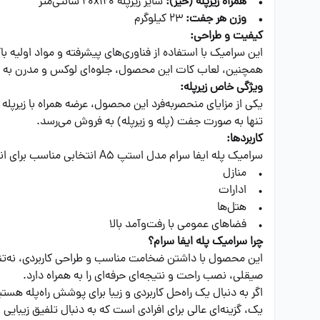
• همراه زیرپله (خیز):
سایز زیرپله 20x120 سانتی‌متر
• وزن هر جفت:
23 کیلوگرم
کیفیت و طراحی:
این سرامیک با استفاده از فناوری‌های پیشرفته و مواد اولی
همچنین، لعاب کات این محصول، جلوه‌ای لوکس و مدرن به را
ویژگی خاص زیرپله:
یکی از مزایای منحصربه‌فرد این محصول، عرضه همراه با زیرپله
تنها به صورت جفت (پله و زیرپله) به فروش می‌رسد.
کاربردها:
سرامیک پله ایفا سرام مدل استپ A5 انتخابی مناسب برای انواع محیط‌های داخلی و خارجی مانند:
• منازل
• ادارات
• هتل‌ها
• فضاهای عمومی با رفت‌وآمد بالا
چرا سرامیک پله ایفا سرام؟
این محصول با داشتن ضخامت مناسب و طراحی کاربردی، نه‌تنه
صیقلی، نصب راحت و نتیجه‌ای حرفه‌ای را به همراه دارد.
یک، گزینه‌ای عالی برای افرادی است که به دنبال تلفیق زیبایی