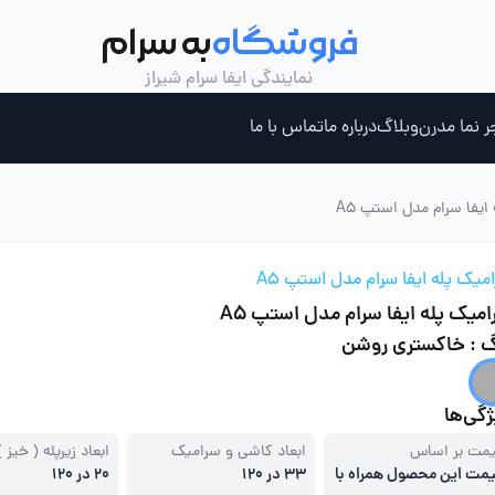
فروشگاه
به سرام
نمایندگی ایفا سرام شیراز
ر نما مدرن
وبلاگ
درباره ما
تماس با ما
ایفا سرام مدل استپ A5
ری ، جکوزی و سونای بخار
چسب کاشی خمیری
میک پله ایفا سرام مدل استپ A5
میک پله ایفا سرام مدل استپ A5
گ : خاکستری روشن
گی‌ها
مت بر اساس
ابعاد کاشی و سرامیک
ابعاد زیرپله ( خیز )
مت این محصول همراه با
33 در 120
20 در 120