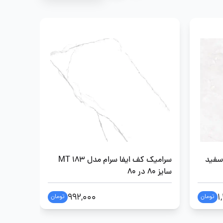
 سفید
سرامیک کف ایفا سرام مدل MT 183
سرامیک
سایز 80 در 80
طوسی روشن 
992,000
1
تومان
تومان