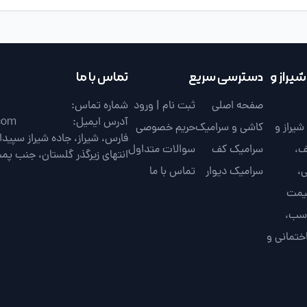
یراز و
دسترسی سریع
تماس با ما
صفحه اصلی
ثبت نام | ورود
شماره تماس:
آدرس ایمیل:
com
یراز و
کاشی و سرامیک
حریم خصوصی
ف،
سرامیک کف
سوالات متداول
انتهای زیرگذر گلستان، جنب پم
،
سرامیک دیوار
تماس با ما
قیمت
اسب،
ختمانی و