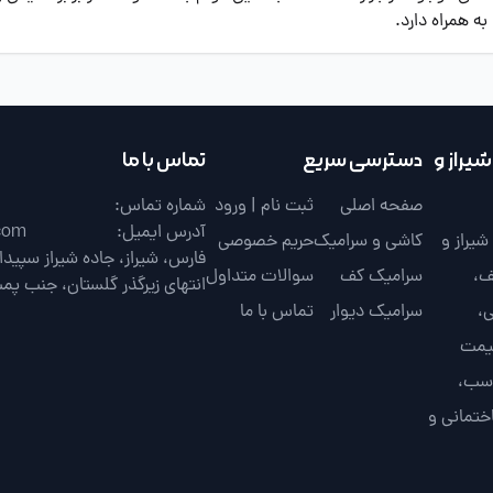
ه همراه دارد.
یراز و
دسترسی سریع
تماس با ما
صفحه اصلی
ثبت نام | ورود
شماره تماس:
آدرس ایمیل:
com
یراز و
کاشی و سرامیک
حریم خصوصی
ف،
سرامیک کف
سوالات متداول
انتهای زیرگذر گلستان، جنب پم
،
سرامیک دیوار
تماس با ما
قیمت
اسب،
ختمانی و