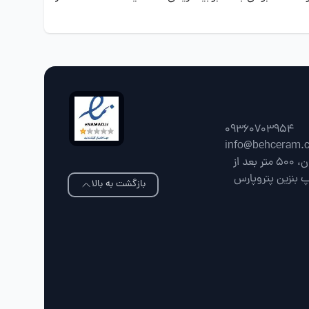
09360703954
info@behceram.
فارس، شیراز، جاده شیراز سپیدان، 500 متر بعد از
پ بنزین پتروپارس
بازگشت به بالا