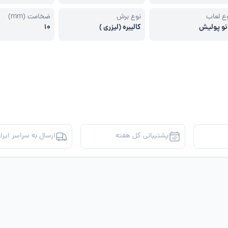
ع لعاب
نوع برش
ضخامت (mm)
نو پولیش
کالیبره (لیزری )
10
پشتیبانی کل هفته
ارسال به سراسر ایرا