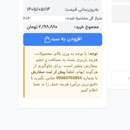
به‌روزرسانی قیمت:
1405/05/14
متراژ کل محاسبه شده:
۲,۱۶
مجموع خرید:
۲٬۱۹۸٬۸۸۰ تومان
افزودن به سبد
توجه:
با توجه به وزن بالای محصولات،
هزینه باربری بسته به مسافت و حجم
سفارش متغیر است. برای جلوگیری از
هرگونه ابهام، لطفاً
پیش از ثبت سفارش
ن
با شماره
09360703954
تماس بگیرید تا
دقیق‌ترین برآورد هزینه حمل را به شما
اعلام کنیم.