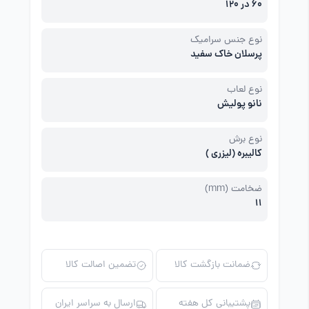
60 در 120
نوع جنس سرامیک
پرسلان خاک سفید
نوع لعاب
نانو پولیش
نوع برش
کالیبره (لیزری )
ضخامت (mm)
11
ضمانت بازگشت کالا
تضمین اصالت کالا
پشتیبانی کل هفته
ارسال به سراسر ایران