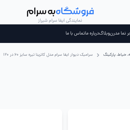
فروشگاه
به سرام
نمایندگی ایفا سرام شیراز
ر نما مدرن
وبلاگ
درباره ما
تماس با ما
، حیاط، پارکینگ
سرامیک دیوار ایفا سرام مدل کاترینا تیره سایز 60 در 120
ری ، جکوزی و سونای بخار
چسب کاشی خمیری