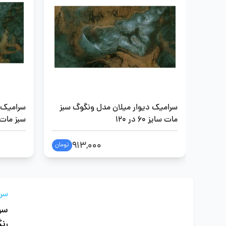
سرامیک دیوار میلان مدل ونگوگ سبز
سرامیک 
مات سایز 60 در 120
سبز مات سایز 
913,000
تومان
سرام
سرا
رن