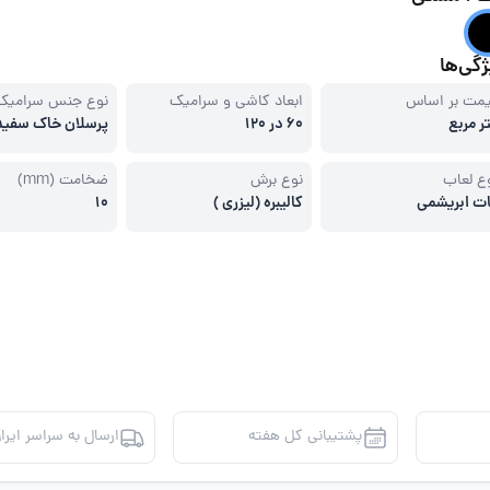
گی‌ها
مت بر اساس
ابعاد کاشی و سرامیک
نوع جنس سرامیک
ر مربع
60 در 120
پرسلان خاک سفید
ع لعاب
نوع برش
ضخامت (mm)
ت ابریشمی
کالیبره (لیزری )
10
پشتیبانی کل هفته
ارسال به سراسر ایرا