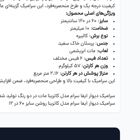
کیفیت درجه یک و طرح منحصربه‌فرد، این سرامیک گزینه‌ای ع
ویژگی‌های اصلی محصول:
•
سایز
: 60 در 120 سانتیمتر
•
ضخامت
: 10 میلیمتر
•
نوع برش
: کالبیره
•
جنس
: پرسلان خاک سفید
•
لعاب
: مات ابریشمی
•
تعداد فیس
: 6 فیس مختلف
•
وزن هر کارتن
: 57 کیلوگرم
•
متراژ پوشش در هر کارتن
: 2.16 متر مربع
این سرامیک با کیفیت بالا و طراحی منحصربه‌فرد، ضمن افزایش 
سرامیک دیوار ایفا سرام مدل کاترینا مات در دو رنگ تولید 
سرامیک دیوار ایفا سرام مدل کاترینا روشن سایز 60 در 12