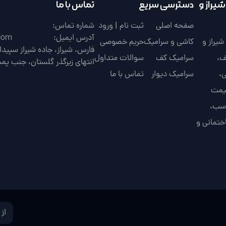
یراز و
دسترسی سریع
تماس با ما
صفحه اصلی
ثبت نام | ورود
شماره تماس:
آدرس ایمیل:
com
یراز و
کاشی و سرامیک
حریم خصوصی
ف،
سرامیک کف
سوالات متداول
انتهای زیرگذر گلستان، جنب پم
،
سرامیک دیوار
تماس با ما
قیمت
اسب،
ختمانی و