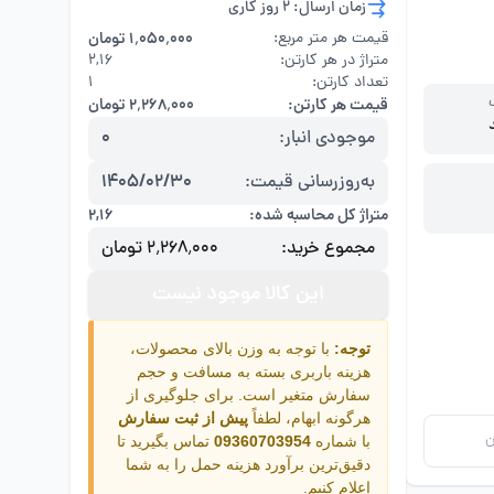
زمان ارسال: 2 روز کاری
قیمت هر متر مربع:
۱٬۰۵۰٬۰۰۰ تومان
متراژ در هر کارتن:
۲,۱۶
تعداد کارتن:
1
قیمت هر کارتن:
۲٬۲۶۸٬۰۰۰ تومان
موجودی انبار:
0
به‌روزرسانی قیمت:
1405/02/30
متراژ کل محاسبه شده:
۲,۱۶
مجموع خرید:
۲٬۲۶۸٬۰۰۰ تومان
این کالا موجود نیست
توجه:
با توجه به وزن بالای محصولات،
هزینه باربری بسته به مسافت و حجم
سفارش متغیر است. برای جلوگیری از
هرگونه ابهام، لطفاً
پیش از ثبت سفارش
ن
با شماره
09360703954
تماس بگیرید تا
دقیق‌ترین برآورد هزینه حمل را به شما
اعلام کنیم.