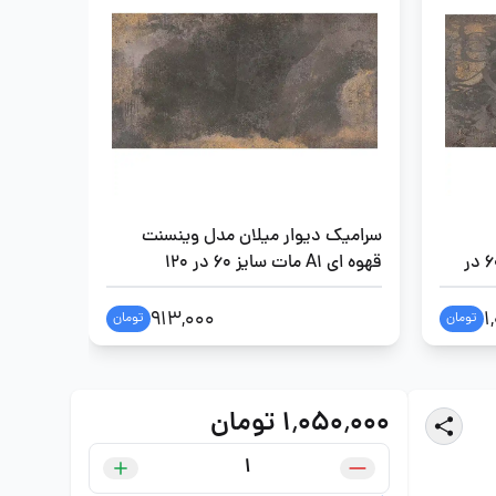
سرامیک دیوار میلان مدل وینسنت
سرامیک
وینسنت قهوه ای A1 مات سایز 60 در
قهوه ای A1 مات سایز 60 در 120
فورمچ سایز 0
913,000
1
تومان
تومان
۱٬۰۵۰٬۰۰۰ تومان