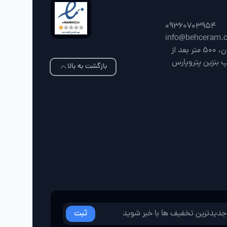
09360703954
info@behceram.
فارس، شیراز، جاده شیراز سپیدان، 500 متر بعد از
پ بنزین پتروپارس
بازگشت به بالا
ثبت