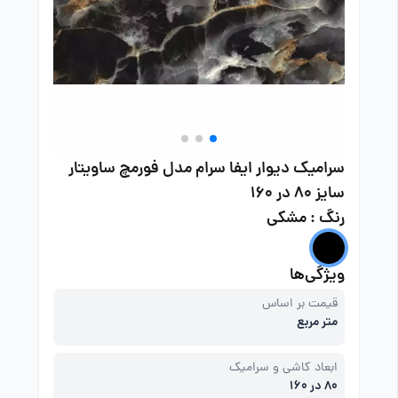
سرامیک دیوار ایفا سرام مدل فورمچ ساویتار
سایز 80 در 160
رنگ : مشکی
ویژگی‌ها
قیمت بر اساس
متر مربع
ابعاد کاشی و سرامیک
80 در 160