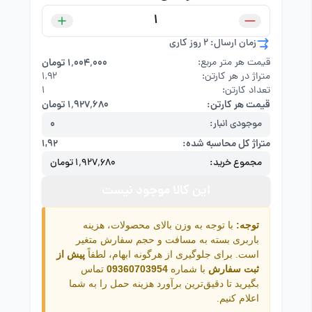
زمان ارسال: 2 روز کاری
قیمت هر متر مربع:
۱٬۰۰۴٬۰۰۰ تومان
متراژ در هر کارتن:
۱,۹۲
تعداد کارتن:
1
قیمت هر کارتن:
۱٬۹۲۷٬۶۸۰ تومان
موجودی انبار:
0
متراژ کل محاسبه شده:
۱,۹۲
مجموع خرید:
۱٬۹۲۷٬۶۸۰ تومان
این کالا موجود نیست
توجه:
با توجه به وزن بالای محصولات، هزینه
باربری بسته به مسافت و حجم سفارش متغیر
است. برای جلوگیری از هرگونه ابهام، لطفاً
پیش از
ثبت سفارش
با شماره
09360703954
تماس
بگیرید تا دقیق‌ترین برآورد هزینه حمل را به شما
اعلام کنیم.