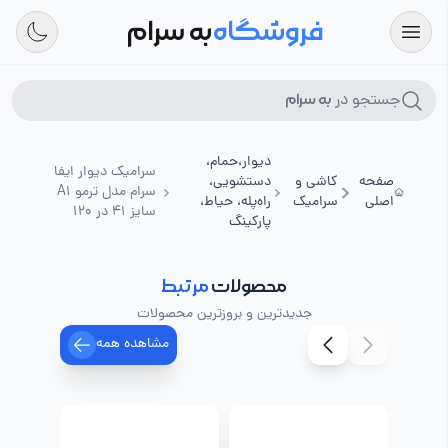
فروشگاه
به سرام
جستجو در
به سرام
دیوار،حمام،
سرامیک دیوار ایفا
صفحه
کاشی و
دستشویی،
سرام مدل ترمو A1
اصلی
سرامیک
راه‌پله، حیاط،
سایز 41 در 120
پارکینگ
محصولات
مرتبط
جدیدترین و بروزترین محصولات
مشاهده همه