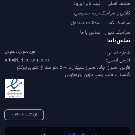
صفحه اصلی
ثبت نام | ورود
کاشی و سرامیک
حریم خصوصی
سرامیک کف
سوالات متداول
سرامیک دیوار
تماس با ما
تماس با ما
شماره تماس:
09360703954
آدرس ایمیل:
info@behceram.com
فارس، شیراز، جاده شیراز سپیدان، 500 متر بعد از انتهای زیرگذر
گلستان، جنب پمپ بنزین پتروپارس
بازگشت به بالا