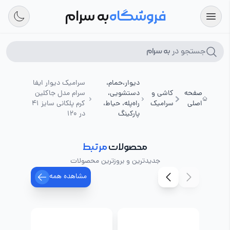
فروشگاه
به سرام
جستجو در
به سرام
دیوار،حمام،
سرامیک دیوار ایفا
صفحه
کاشی و
دستشویی،
سرام مدل جاکلین
اصلی
سرامیک
راه‌پله، حیاط،
کرم پلکانی سایز 41
پارکینگ
در 120
محصولات
مرتبط
جدیدترین و بروزترین محصولات
مشاهده همه