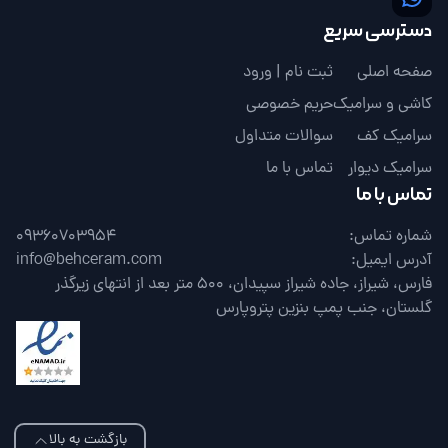
دسترسی سریع
صفحه اصلی
ثبت نام | ورود
کاشی و سرامیک
حریم خصوصی
سرامیک کف
سوالات متداول
سرامیک دیوار
تماس با ما
تماس با ما
شماره تماس:
09360703954
آدرس ایمیل:
info@behceram.com
فارس، شیراز، جاده شیراز سپیدان، 500 متر بعد از انتهای زیرگذر
گلستان، جنب پمپ بنزین پتروپارس
بازگشت به بالا