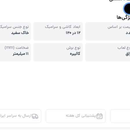
گی‌ها
مت بر اساس
ابعاد کاشی و سرامیک
نوع جنس سرامیک
د
12 در 120
خاک سفید
ع لعاب
نوع برش
ضخامت (mm)
اق
کالیبره
11 میلیمتر
پشتیبانی کل هفته
ارسال به سراسر ایرا