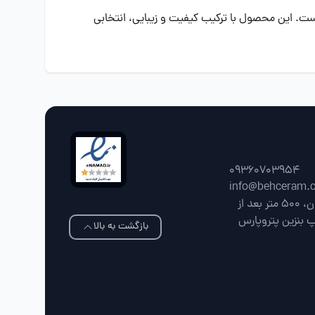
ست. این محصول با ترکیب کیفیت و زیبایی، انتخابی
09360703954
info@behceram.
فارس، شیراز، جاده شیراز سپیدان، 500 متر بعد از
پ بنزین پتروپارس
بازگشت به بالا