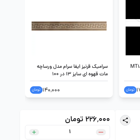
ایفا سرام مدل MT183
سرامیک قرنیز ایفا سرام مدل ورساچه
سرامیک 
مات قهوه ای سایز 13 در 100
کونیک دار س
140,000
1
تومان
تومان
۲۲۶٬۰۰۰ تومان