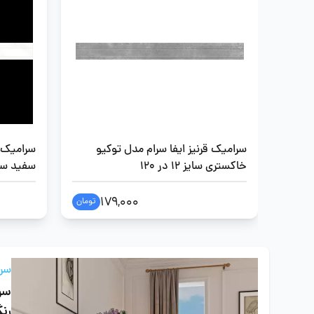
سرامیک قرنیز ایفا سرام مدل توکیو
سرامیک ق
خاکستری سایز 12 در 120
سفید سایز 12 د
179,000
تومان
سرا
سرا
رن