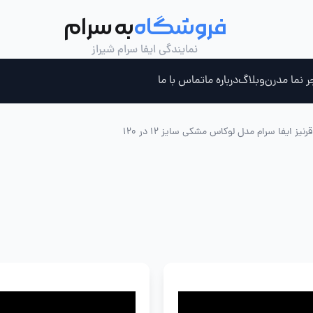
فروشگاه
به سرام
نمایندگی ایفا سرام شیراز
ر نما مدرن
وبلاگ
درباره ما
تماس با ما
یز ایفا سرام مدل لوکاس مشکی سایز 12 در 120
ری ، جکوزی و سونای بخار
چسب کاشی خمیری