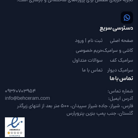
تجربه خریدی مطمئن برای پروژه‌های ساختمانی و بازسازی است.
دسترسی سریع
صفحه اصلی
ثبت نام | ورود
کاشی و سرامیک
حریم خصوصی
سرامیک کف
سوالات متداول
سرامیک دیوار
تماس با ما
تماس با ما
شماره تماس:
09360703954
آدرس ایمیل:
info@behceram.com
فارس، شیراز، جاده شیراز سپیدان، 500 متر بعد از انتهای زیرگذر
گلستان، جنب پمپ بنزین پتروپارس