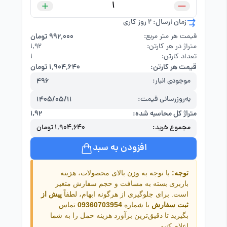
زمان ارسال: 2 روز کاری
قیمت هر متر مربع:
۹۹۲٬۰۰۰ تومان
متراژ در هر کارتن:
۱,۹۲
تعداد کارتن:
1
قیمت هر کارتن:
۱٬۹۰۴٬۶۴۰ تومان
موجودی انبار:
496
به‌روزرسانی قیمت:
1405/05/11
متراژ کل محاسبه شده:
۱,۹۲
مجموع خرید:
۱٬۹۰۴٬۶۴۰ تومان
افزودن به سبد
توجه:
با توجه به وزن بالای محصولات، هزینه
باربری بسته به مسافت و حجم سفارش متغیر
است. برای جلوگیری از هرگونه ابهام، لطفاً
پیش از
ثبت سفارش
با شماره
09360703954
تماس
بگیرید تا دقیق‌ترین برآورد هزینه حمل را به شما
اعلام کنیم.