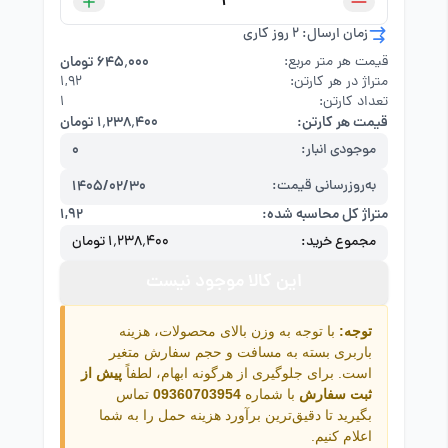
زمان ارسال: 2 روز کاری
قیمت هر متر مربع:
۶۴۵٬۰۰۰ تومان
متراژ در هر کارتن:
۱,۹۲
تعداد کارتن:
1
قیمت هر کارتن:
۱٬۲۳۸٬۴۰۰ تومان
موجودی انبار:
0
به‌روزرسانی قیمت:
1405/02/30
متراژ کل محاسبه شده:
۱,۹۲
مجموع خرید:
۱٬۲۳۸٬۴۰۰ تومان
این کالا موجود نیست
توجه:
با توجه به وزن بالای محصولات، هزینه
باربری بسته به مسافت و حجم سفارش متغیر
است. برای جلوگیری از هرگونه ابهام، لطفاً
پیش از
ثبت سفارش
با شماره
09360703954
تماس
بگیرید تا دقیق‌ترین برآورد هزینه حمل را به شما
اعلام کنیم.