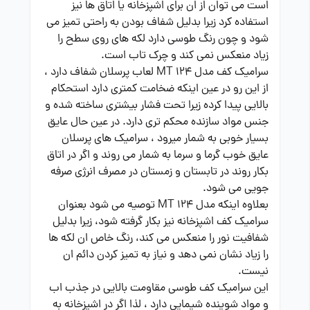
است می توان از ان برای اشپزخانه یا اتاق ها نیز
استفاده کرد زیرا بدلیل شفاف بودن به راحتی تمیز می
شود و چون رنگ طوسی دارد لکه های روی سطح را
زیاد منعکس نمی کند و چرک تاب است.
سرامیک کف مدل MT 124 لعاب پرسلان شفاف دارد ،
از این رو در عین اینکه ضخامت کمتری دارد استحکام
بالایی پیدا کرده زیرا تحت فشار بیشتری ساخته شده و
جنس مواد سازنده محکم تری دارد. در عین حال عایق
بسیار خوبی به شمار میرود ، سرامیک های پرسلان
عایق خوب گرما و سرما به شمار می روند و اگر در اتاق
بکار روند در تابستان و زمستان در مصرف انرژی صرفه
جویی می شود.
بعلاوه اینکه مدل MT 124 توصیه می شود بعنوان
سرامیک کف اشپزخانه نیز بکار گرفته شود، زیرا بدلیل
شفافیت نور را منعکس می کند، رنگ خاص ان لکه ها
را زیاد نشان نمی دهد و نیاز به تمیز کردن دائم ان
نیست.
این سرامیک کف طوسی مقاومت بالایی در جذب اب
و مواد شوینده شیمایی دارد ، لذا اگر در اشپزخانه به