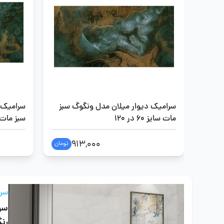
سرامیک دیوار میلان مدل ونگوگ سبز
سرامیک 
مات سایز 60 در 120
سبز مات سایز 
913,000
تومان
سرا
سرا
رن