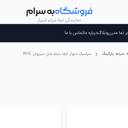
فروشگاه
به سرام
نمایندگی ایفا سرام شیراز
ر نما مدرن
وبلاگ
درباره ما
تماس با ما
، حیاط، پارکینگ
سرامیک دیوار ایفا سرام مدل سیروان WHL
ری ، جکوزی و سونای بخار
چسب کاشی خمیری