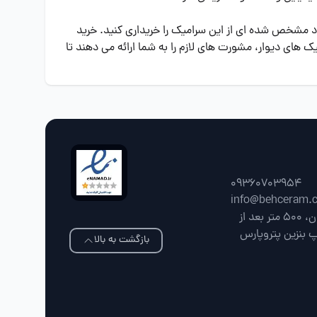
توانید تعداد مشخص شده ای از این سرامیک را خریداری کنید. خرید
ک های دیوار، مشورت های لازم را به شما ارائه می دهند تا
09360703954
info@behceram.
فارس، شیراز، جاده شیراز سپیدان، 500 متر بعد از
پ بنزین پتروپارس
بازگشت به بالا