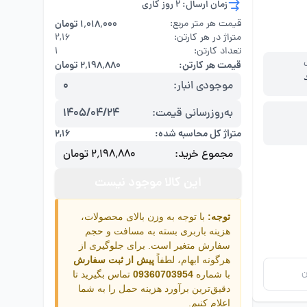
زمان ارسال: 2 روز کاری
قیمت هر متر مربع:
۱٬۰۱۸٬۰۰۰ تومان
متراژ در هر کارتن:
۲,۱۶
تعداد کارتن:
1
قیمت هر کارتن:
۲٬۱۹۸٬۸۸۰ تومان
موجودی انبار:
0
به‌روزرسانی قیمت:
1405/04/24
متراژ کل محاسبه شده:
۲,۱۶
مجموع خرید:
۲٬۱۹۸٬۸۸۰ تومان
این کالا موجود نیست
توجه:
با توجه به وزن بالای محصولات،
هزینه باربری بسته به مسافت و حجم
سفارش متغیر است. برای جلوگیری از
هرگونه ابهام، لطفاً
پیش از ثبت سفارش
ن
با شماره
09360703954
تماس بگیرید تا
دقیق‌ترین برآورد هزینه حمل را به شما
اعلام کنیم.