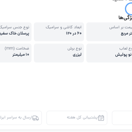
گی‌ها
مت بر اساس
ابعاد کاشی و سرامیک
نوع جنس سرامیک
ر مربع
60 در 120
پرسلان خاک سفید
ع لعاب
نوع برش
ضخامت (mm)
نو پولیش
لیزری
10 میلیمتر
پشتیبانی کل هفته
ارسال به سراسر ایرا