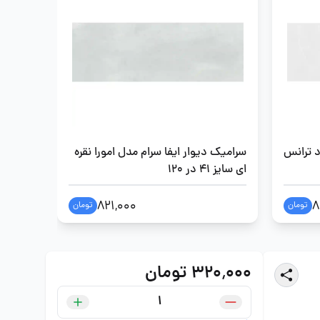
د ترانس
سرامیک دیوار ایفا سرام مدل امورا نقره
سرامیک 
ای سایز 41 در 120
خاکستری سای
821,000
8
تومان
تومان
۳۲۰٬۰۰۰ تومان