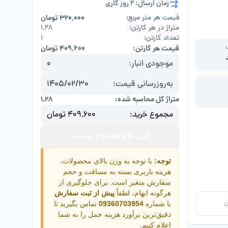
زمان ارسال: 2 روز کاری
قیمت هر متر مربع:
۳۲۰٬۰۰۰ تومان
متراژ در هر کارتن:
۱,۲۸
تعداد کارتن:
1
قیمت هر کارتن:
۴۰۹٬۶۰۰ تومان
موجودی انبار:
0
به‌روزرسانی قیمت:
1405/02/30
متراژ کل محاسبه شده:
۱,۲۸
مجموع خرید:
۴۰۹٬۶۰۰ تومان
این کالا موجود نیست
توجه:
با توجه به وزن بالای محصولات،
هزینه باربری بسته به مسافت و حجم
سفارش متغیر است. برای جلوگیری از
هرگونه ابهام، لطفاً
پیش از ثبت سفارش
ن
با شماره
09360703954
تماس بگیرید تا
دقیق‌ترین برآورد هزینه حمل را به شما
اعلام کنیم.