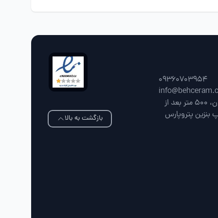
09360703954
info@behceram.
فارس، شیراز، جاده شیراز سپیدان، 500 متر بعد از
پ بنزین پتروپارس
بازگشت به بالا