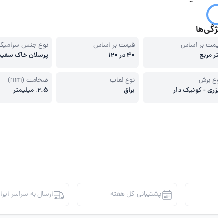
گی‌ها
مت بر اساس
قیمت بر اساس
نوع جنس سرامیک
ر مربع
40 در 120
پرسلان خاک سفید
ع برش
نوع لعاب
ضخامت (mm)
زری - کونیک دار
براق
12.5 میلیمتر
پشتیبانی کل هفته
ارسال به سراسر ایرا