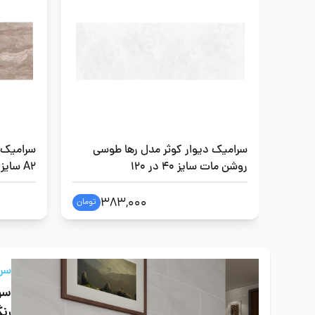
سرامیک دیوار کوثر مدل رها طوسی
سرامیک د
روشن مات سایز 40 در 120
A2 سایز 40 در 120
383,000
تومان
سرا
سرا
رن