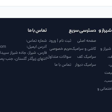
یراز و
دسترسی سریع
تماس با ما
صفحه اصلی
ثبت نام | ورود
شماره تماس:
آدرس ایمیل:
com
یراز و
کاشی و سرامیک
حریم خصوصی
ف،
سرامیک کف
سوالات متداول
انتهای زیرگذر گلستان، جنب پم
،
سرامیک دیوار
تماس با ما
قیمت
اسب،
ختمانی و