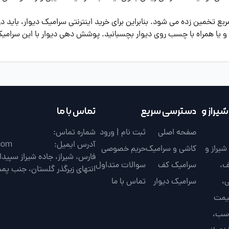
تخمین زده می شود. بنابراین برای خرید اینترنتی سرامیک دیوار، باید د
 و یا همراه با چسب روی دیوار بچسبانید. پوشش دهی دیوار با این سرام
یراز و
دسترسی سریع
تماس با ما
صفحه اصلی
ثبت نام | ورود
شماره تماس:
آدرس ایمیل:
com
یراز و
کاشی و سرامیک
حریم خصوصی
ف،
سرامیک کف
سوالات متداول
انتهای زیرگذر گلستان، جنب پم
،
سرامیک دیوار
تماس با ما
قیمت
اسب،