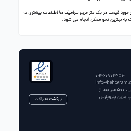
ر مورد قیمت هر یک متر مربع سرامیک ها اطلاعات بیشتری به
یک به بهترین نحو ممکن انجام می شود.
09360703954
info@behceram.
فارس، شیراز، جاده شیراز سپیدان، 500 متر بعد از
پ بنزین پتروپارس
بازگشت به بالا