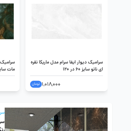
سرامیک دیوار ایفا سرام مدل ماریکا نقره
سرامیک 
ای نانو سایز 60 در 120
مات سایز 60 در 
1,018,000
تومان
سرا
سر
رن