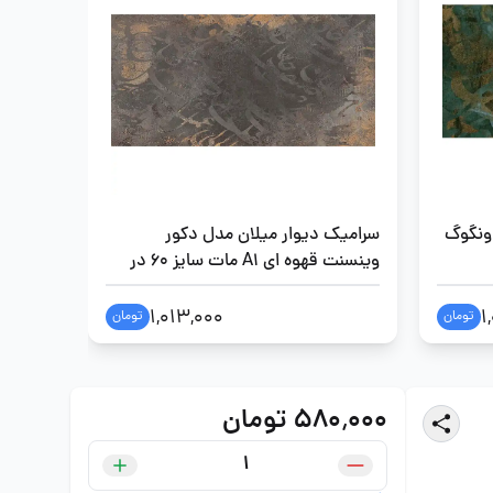
 ونگوگ
سرامیک دیوار میلان مدل دکور
سرامیک
وینسنت قهوه ای A1 مات سایز 60 در
قهوه ای A1 مات سایز 60 د
120
1,013,000
1
تومان
تومان
۵۸۰٬۰۰۰ تومان