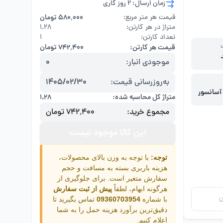
زمان ارسال: 2 روز کاری
قیمت هر متر مربع:
۵۸۰٬۰۰۰ تومان
متراژ در هر کارتن:
۱,۲۸
تعداد کارتن:
1
قیمت هر کارتن:
۷۴۲٬۴۰۰ تومان
موجودی انبار:
0
به‌روزرسانی قیمت:
1405/02/30
ر آسانسور
متراژ کل محاسبه شده:
۱,۲۸
نمای
مجموع خرید:
۷۴۲٬۴۰۰ تومان
این کالا موجود نیست
توجه:
با توجه به وزن بالای محصولات،
هزینه باربری بسته به مسافت و حجم
سفارش متغیر است. برای جلوگیری از
هرگونه ابهام، لطفاً
پیش از ثبت سفارش
ن
با شماره
09360703954
تماس بگیرید تا
دقیق‌ترین برآورد هزینه حمل را به شما
اعلام کنیم.