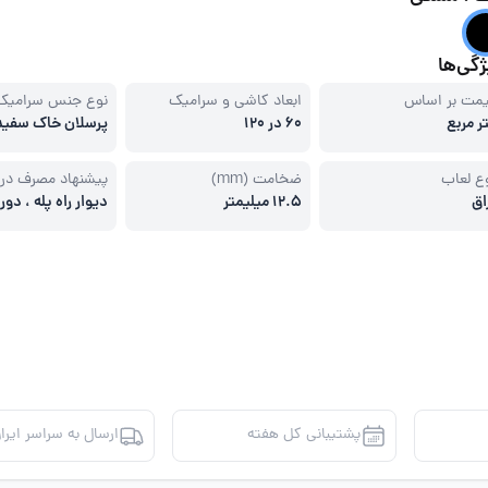
گی‌ها
مت بر اساس
ابعاد کاشی و سرامیک
نوع جنس سرامیک
ر مربع
60 در 120
پرسلان خاک سفید
ع لعاب
ضخامت (mm)
پیشنهاد مصرف در
اق
12.5 میلیمتر
دیوار راه پله ، دو
، نمای ساختمان، 
حیاط
پشتیبانی کل هفته
ارسال به سراسر ایرا