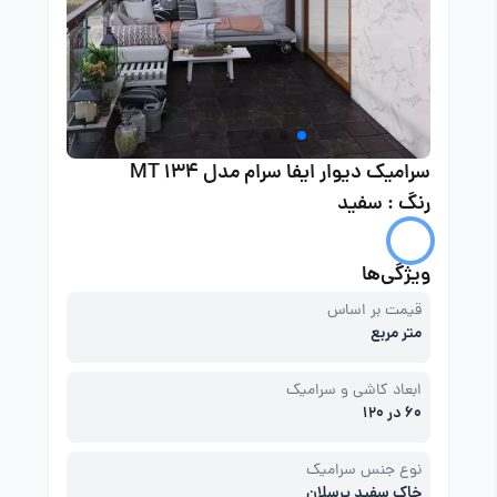
سرامیک دیوار ایفا سرام مدل MT 134
رنگ : سفید
ویژگی‌ها
قیمت بر اساس
متر مربع
ابعاد کاشی و سرامیک
60 در 120
نوع جنس سرامیک
خاک سفید پرسلان