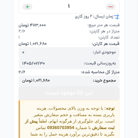
زمان ارسال: 2 روز کاری
قیمت هر متر مربع:
۴۷۳٬۰۰۰ تومان
متراژ در هر کارتن:
۲,۱۶
تعداد کارتن:
1
قیمت هر کارتن:
۱٬۰۲۱٬۶۸۰ تومان
موجودی انبار:
0
به‌روزرسانی قیمت:
1405/02/30
متراژ کل محاسبه شده:
۲,۱۶
مجموع خرید:
۱٬۰۲۱٬۶۸۰ تومان
این کالا موجود نیست
توجه:
با توجه به وزن بالای محصولات، هزینه
باربری بسته به مسافت و حجم سفارش متغیر
است. برای جلوگیری از هرگونه ابهام، لطفاً
پیش از
ثبت سفارش
با شماره
09360703954
تماس
بگیرید تا دقیق‌ترین برآورد هزینه حمل را به شما