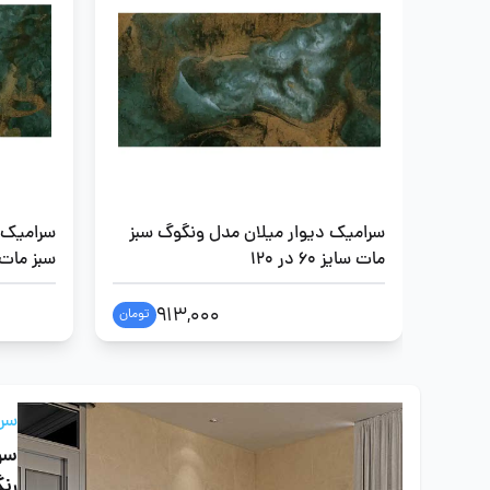
سرامیک دیوار میلان مدل ونگوگ سبز
سرامیک 
مات سایز 60 در 120
سبز مات سایز 
913,000
تومان
سرا
سرا
رنگ