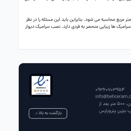
ر مربع محاسبه می شود. بنابراین باید این مسئله را در نظر
رامیک ها زیبایی منحصر به فردی دارد. نصب سرامیک دیوار
09360703954
info@behceram.
فارس، شیراز، جاده شیراز سپیدان، 500 متر بعد از
پ بنزین پتروپارس
بازگشت به بالا