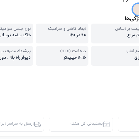
گی‌ها
مت بر اساس
ابعاد کاشی و سرامیک
نوع جنس سرامیک
ر مربع
60 در 120
خاک سفید پرسلان
ع لعاب
ضخامت (mm)
پیشنهاد مصرف در
اق
12.5 میلیمتر
دیوار راه پله ، دو
، نمای ساختمان، 
حیاط
پشتیبانی کل هفته
ارسال به سراسر ایرا