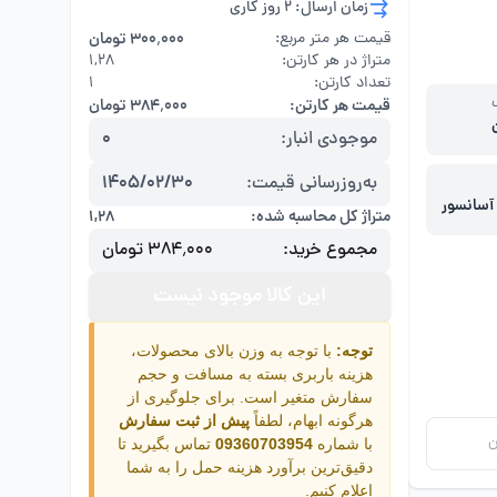
زمان ارسال: 2 روز کاری
قیمت هر متر مربع:
۳۰۰٬۰۰۰ تومان
متراژ در هر کارتن:
۱,۲۸
تعداد کارتن:
1
قیمت هر کارتن:
۳۸۴٬۰۰۰ تومان
موجودی انبار:
0
به‌روزرسانی قیمت:
1405/02/30
ر آسانسور
متراژ کل محاسبه شده:
۱,۲۸
نمای
مجموع خرید:
۳۸۴٬۰۰۰ تومان
این کالا موجود نیست
توجه:
با توجه به وزن بالای محصولات،
هزینه باربری بسته به مسافت و حجم
سفارش متغیر است. برای جلوگیری از
هرگونه ابهام، لطفاً
پیش از ثبت سفارش
ن
با شماره
09360703954
تماس بگیرید تا
دقیق‌ترین برآورد هزینه حمل را به شما
اعلام کنیم.