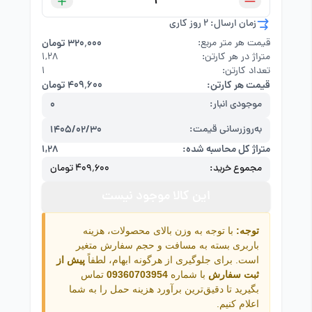
زمان ارسال: 2 روز کاری
قیمت هر متر مربع:
۳۲۰٬۰۰۰ تومان
متراژ در هر کارتن:
۱,۲۸
تعداد کارتن:
1
قیمت هر کارتن:
۴۰۹٬۶۰۰ تومان
موجودی انبار:
0
به‌روزرسانی قیمت:
1405/02/30
متراژ کل محاسبه شده:
۱,۲۸
مجموع خرید:
۴۰۹٬۶۰۰ تومان
این کالا موجود نیست
توجه:
با توجه به وزن بالای محصولات، هزینه
باربری بسته به مسافت و حجم سفارش متغیر
است. برای جلوگیری از هرگونه ابهام، لطفاً
پیش از
ثبت سفارش
با شماره
09360703954
تماس
بگیرید تا دقیق‌ترین برآورد هزینه حمل را به شما
اعلام کنیم.