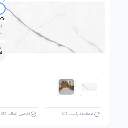
ویژ
قی
مت
نو
لع
ضمانت بازگشت کالا
تضمین اصالت کالا