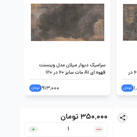
سرامیک دیوار میلان مدل وینسنت
سرامیک
وینسنت قهوه ای A1 مات سایز 60 در
قهوه ای A1 مات سایز 60 در 120
فورمچ سایز 0
913,000
1
تومان
تومان
۳۵۰٬۰۰۰ تومان