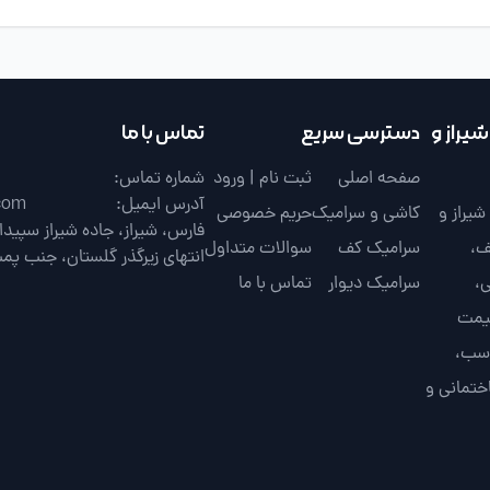
یراز و
دسترسی سریع
تماس با ما
صفحه اصلی
ثبت نام | ورود
شماره تماس:
آدرس ایمیل:
com
یراز و
کاشی و سرامیک
حریم خصوصی
ف،
سرامیک کف
سوالات متداول
انتهای زیرگذر گلستان، جنب پم
،
سرامیک دیوار
تماس با ما
قیمت
اسب،
ختمانی و