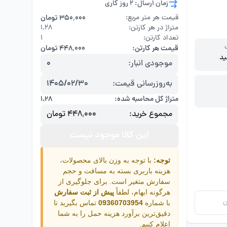
زمان ارسال: 2 روز کاری
قیمت هر متر مربع:
۳۵۰٬۰۰۰ تومان
متراژ در هر کارتن:
۱,۲۸
تعداد کارتن:
1
قیمت هر کارتن:
۴۴۸٬۰۰۰ تومان
ید
موجودی انبار:
0
به‌روزرسانی قیمت:
1405/02/30
متراژ کل محاسبه شده:
۱,۲۸
مجموع خرید:
۴۴۸٬۰۰۰ تومان
این کالا موجود نیست
توجه:
با توجه به وزن بالای محصولات،
هزینه باربری بسته به مسافت و حجم
سفارش متغیر است. برای جلوگیری از
هرگونه ابهام، لطفاً
پیش از ثبت سفارش
ن
با شماره
09360703954
تماس بگیرید تا
دقیق‌ترین برآورد هزینه حمل را به شما
اعلام کنیم.