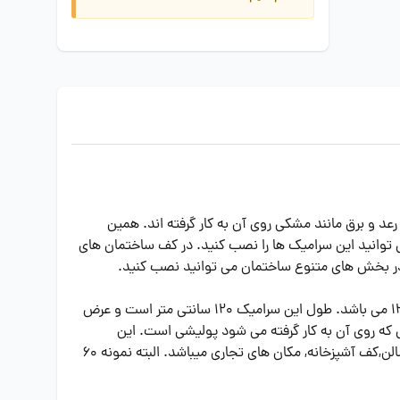
د است و خطوط رعد و برق مانند مشکی روی آن به کار گرفته اند. همین
 توانید این سرامیک ها را نصب کنید. در کف ساختمان های
سرامیک کف ایفا سرام مدل کارارا یک سرامیک پرسلان با لعاب دایموند پولیش میباشد که یکی از مدل های سرامیک کارارا نمونه 60 در 120 می باشد. طول این سرامیک 120 سانتی متر است و عرض
ی که روی آن به کار گرفته می شود پولیشی است. این
سرامیک ها را بدون بندکشی تولید کرده اند و برش لیزر روی آن به کار برده اند. این سرامیک کف مناسب نصب در محیط هایی مثل کف سالن,کف آشپزخانه, مکان های تجاری میباشد. البته نمونه 60