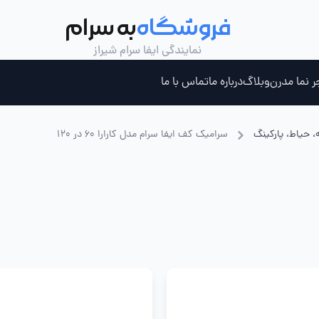
فروشگاه
به سرام
نمایندگی ایفا سرام شیراز
ر نما مدرن
وبلاگ
درباره ما
تماس با ما
، حیاط، پارکینگ
سرامیک کف ایفا سرام مدل کارارا 60 در 120
ری ، جکوزی و سونای بخار
چسب کاشی خمیری