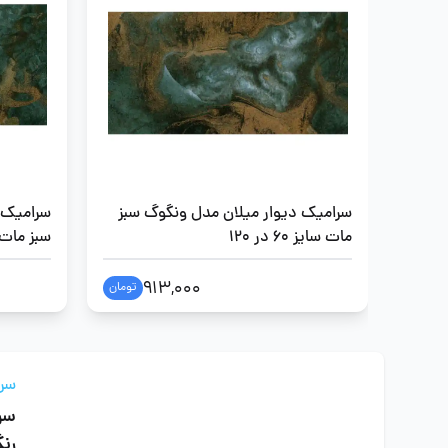
سرامیک دیوار میلان مدل ونگوگ سبز
سرامیک 
مات سایز 60 در 120
سبز مات سایز 
913,000
تومان
سرام
سرا
رن