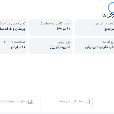
گی‌ها
مت بر اساس
ابعاد کاشی و سرامیک
نوع جنس سرامیک
ر مربع
60 در 120
پرسلان و خاک سف
ع لعاب
نوع برش
ضخامت (mm)
اب دایموند پولیش
کالیبره (لیزری )
10 میلیمتر
پشتیبانی کل هفته
ارسال به سراسر ایرا