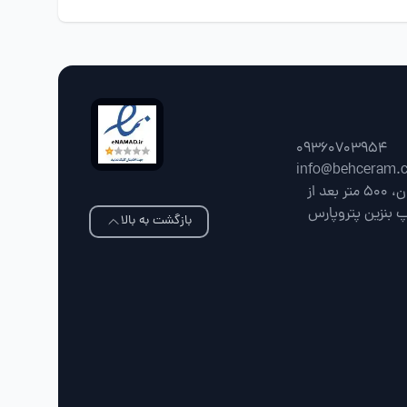
09360703954
info@behceram.
فارس، شیراز، جاده شیراز سپیدان، 500 متر بعد از
پ بنزین پتروپارس
بازگشت به بالا