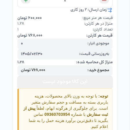
زمان ارسال: 2 روز کاری
قیمت هر متر مربع:
۶۰۰٬۰۰۰ تومان
متراژ در هر کارتن:
۱,۲۸
تعداد کارتن:
1
قیمت هر کارتن:
۷۶۸٬۰۰۰ تومان
موجودی انبار:
0
به‌روزرسانی قیمت:
1405/02/30
متراژ کل محاسبه شده:
۱,۲۸
مجموع خرید:
۷۶۸٬۰۰۰ تومان
این کالا موجود نیست
توجه:
با توجه به وزن بالای محصولات، هزینه
باربری بسته به مسافت و حجم سفارش متغیر
است. برای جلوگیری از هرگونه ابهام، لطفاً
پیش از
ثبت سفارش
با شماره
09360703954
تماس
بگیرید تا دقیق‌ترین برآورد هزینه حمل را به شما
اعلام کنیم.