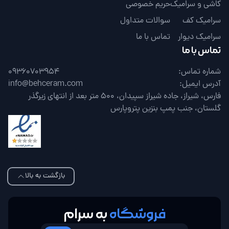
کاشی و سرامیک
حریم خصوصی
سرامیک کف
سوالات متداول
سرامیک دیوار
تماس با ما
تماس با ما
شماره تماس:
09360703954
آدرس ایمیل:
info@behceram.com
فارس، شیراز، جاده شیراز سپیدان، 500 متر بعد از انتهای زیرگذر
گلستان، جنب پمپ بنزین پتروپارس
بازگشت به بالا
فروشگاه
به سرام