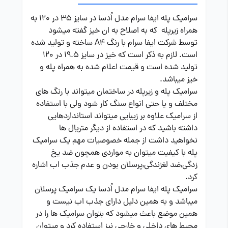
سرامیک پله ایفا سرام مدل اُدسا در سایز 35 در 120 به
همراه زیرپله که به اصلاح به ان خیز گفته میشود
توسط شرکت ایفا سرام با رنگ A4 ساخته و تولید شده
است. لازم به ذکر است که خیز در سایز 19.5 در 120
تولید شده است و قیمت اعلام شده به همراه پله و
خیز میباشد.
سرامیک پله و زیرپله در ساختمان میتواند با رنگ های
مختلف و یا حتی انواع سنگ کار شود ولی با استفاده
از سرامیک علاوه بر زیبایی میتواند استانداردهایی
داشته باشید که در استفاده از دیگر متریال ها
نخواهید داشت از جمله خصوصیات مهم یک سرامیک
پله با کیفیت میتوان به مواردی همچون ضد یخ
زدگی,ضد لغزندگی,پرسلان بودن و عدم جذب اب اشاره
کرد.
سرامیک پله ایفا سرام مدل اُدسا یک سرامیک پرسلان
میباشد و به همین دلیل دارای جذب اب نیست و
همین موضع باعث میشود که بتوان سرامیک ها را در
محیط های داخلی و خارجی نیز استفاده کرد و میتوان