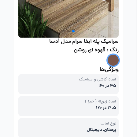
سرامیک پله ایفا سرام مدل اُدسا
رنگ : قهوه ای روشن
ویژگی‌ها
ابعاد کاشی و سرامیک
35 در 120
ابعاد زیرپله ( خیز )
19.5 در 120
نوع لعاب
پرسلان, دیجیتال