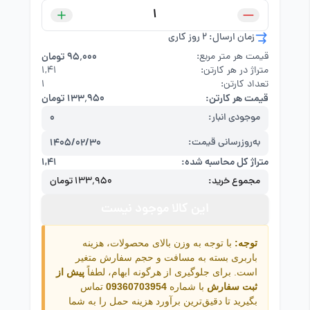
زمان ارسال: 2 روز کاری
قیمت هر متر مربع:
۹۵٬۰۰۰ تومان
متراژ در هر کارتن:
۱,۴۱
تعداد کارتن:
1
قیمت هر کارتن:
۱۳۳٬۹۵۰ تومان
موجودی انبار:
0
به‌روزرسانی قیمت:
1405/02/30
متراژ کل محاسبه شده:
۱,۴۱
مجموع خرید:
۱۳۳٬۹۵۰ تومان
این کالا موجود نیست
توجه:
با توجه به وزن بالای محصولات، هزینه
باربری بسته به مسافت و حجم سفارش متغیر
است. برای جلوگیری از هرگونه ابهام، لطفاً
پیش از
ثبت سفارش
با شماره
09360703954
تماس
بگیرید تا دقیق‌ترین برآورد هزینه حمل را به شما