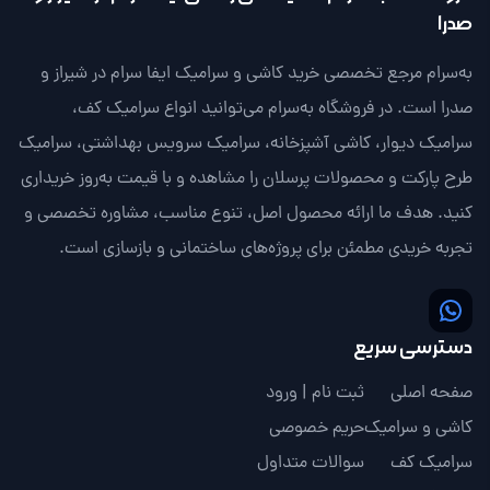
چرا قرنیز سرامیکی انتخابی هوشمندانه است؟
صدرا
قرنیز سرامیکی نه‌تنها به زیبایی دکوراسیون کمک می‌کند، بلکه از
به‌سرام مرجع تخصصی خرید کاشی و سرامیک ایفا سرام در شیراز و
دیوارها در برابر آسیب‌های ناشی از رطوبت و ضربه محافظت می‌کند.
صدرا است. در فروشگاه به‌سرام می‌توانید انواع سرامیک کف،
این محصول به دلیل دوام بالا و نگهداری آسان، برای خانه‌هایی با
کفپوش سرامیکی یا سنگی بسیار مناسب است. قرنیز سرامیکی یزد به
سرامیک دیوار، کاشی آشپزخانه، سرامیک سرویس بهداشتی، سرامیک
دلیل کیفیت بالای تولید، یکی از بهترین گزینه‌های موجود در بازار
طرح پارکت و محصولات پرسلان را مشاهده و با قیمت به‌روز خریداری
ایران است.
کنید. هدف ما ارائه محصول اصل، تنوع مناسب، مشاوره تخصصی و
مزایای استفاده از قرنیز سرامیکی
تجربه خریدی مطمئن برای پروژه‌های ساختمانی و بازسازی است.
- مقاومت در برابر رطوبت: قرنیز سرامیکی دیوار به دلیل خاصیت
ضدآب، برای محیط‌های مرطوب مانند حمام و آشپزخانه ایده‌آل است.
- دوام و استحکام: این نوع قرنیز در برابر سایش و ضربه مقاوم بوده و
طول عمر بالایی دارد.
دسترسی سریع
- تنوع طرح و رنگ: از قرنیز سرامیکی طرح سنگ تا قرنیز سرامیکی طرح
صفحه اصلی
ثبت نام | ورود
چوب، گزینه‌های متعددی برای هر نوع دکوراسیون وجود دارد.
- نصب آسان: نصب قرنیز سرامیکی با چسب یا ملات به‌سادگی انجام
کاشی و سرامیک
حریم خصوصی
می‌شود.
سرامیک کف
سوالات متداول
- قیمت مناسب: قیمت قرنیز سرامیکی ارزان در مقایسه با سایر