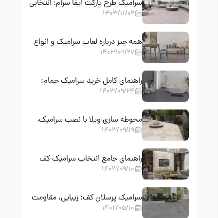
سرامیک طرح پارکت ایفا سرام: انتخابی
1403/11/02
زیبا و مقاوم برای دکوراسیون داخلی
همه چیز درباره لعاب سرامیک و انواع
1403/09/27
آن
راهنمای کامل خرید سرامیک حمام:
1403/09/24
نکات مهم برای انتخاب سرامیک
مناسب برای فضای حمام
محوطه سازی ویلا با نصب سرامیک,
1403/09/19
ترکیب زیبایی و دوام
راهنمای جامع انتخاب سرامیک کف
1403/09/10
پذیرایی؛ بهترین سایز، رنگ و مدل
سرامیک پرسلان کف: زیبایی، مقاومت
1402/05/10
و کاربرد