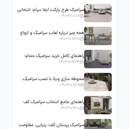
سرامیک طرح پارکت ایفا سرام: انتخابی
1403/11/02
زیبا و مقاوم برای دکوراسیون داخلی
همه چیز درباره لعاب سرامیک و انواع
1403/09/27
آن
راهنمای کامل خرید سرامیک حمام:
1403/09/24
نکات مهم برای انتخاب سرامیک
مناسب برای فضای حمام
محوطه سازی ویلا با نصب سرامیک,
1403/09/19
ترکیب زیبایی و دوام
راهنمای جامع انتخاب سرامیک کف
1403/09/10
پذیرایی؛ بهترین سایز، رنگ و مدل
سرامیک پرسلان کف: زیبایی، مقاومت